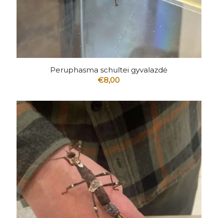
Peruphasma schultei gyvalazdė
€
8,00