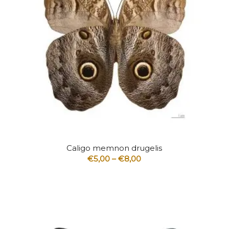
4.80
Caligo memnon drugelis
Price
€
5,00
–
€
8,00
range:
€5,00
through
€8,00