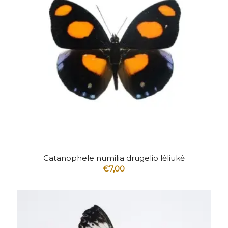
Catanophele numilia drugelio lėliukė
€
7,00