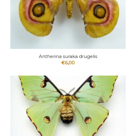
5.00
Antherina suraka drugelis
€
6,00