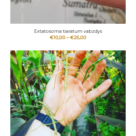
5.00
Extatosoma tiaratum vabzdys
Price
€
10,00
–
€
25,00
range:
€10,00
through
€25,00