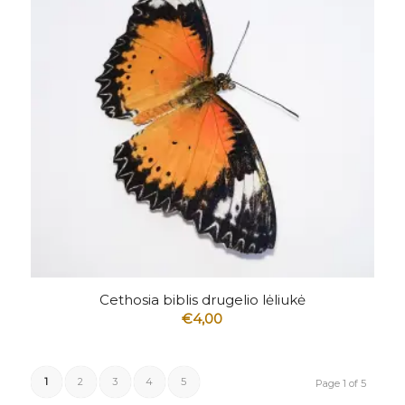
5.00
Cethosia biblis drugelio lėliukė
€
4,00
1
2
3
4
5
Page 1 of 5