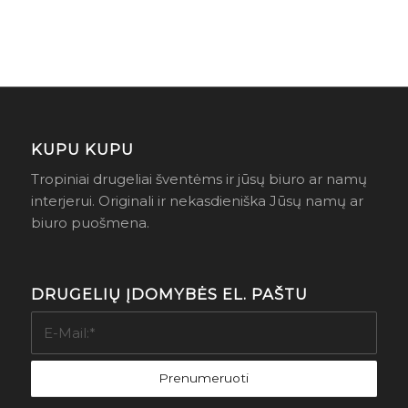
KUPU KUPU
Tropiniai drugeliai šventėms ir jūsų biuro ar namų
interjerui. Originali ir nekasdieniška Jūsų namų ar
biuro puošmena.
DRUGELIŲ ĮDOMYBĖS EL. PAŠTU