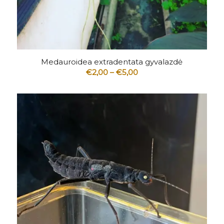
5.00
Medauroidea extradentata gyvalazdė
Price
€
2,00
–
€
5,00
range:
€2,00
through
€5,00