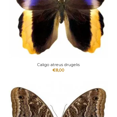
4.33
Caligo atreus drugelis
€
8,00