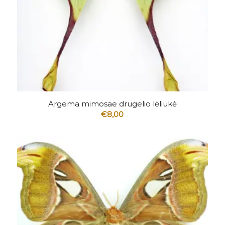
5.00
Argema mimosae drugelio lėliukė
€
8,00