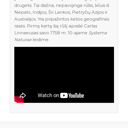
drugelis. Tai dažna, nepavojinga rūšis, kilusi iš
Nepalo, Indijos, Šri Lankos, Pietryčių Azijos ir
Australijos. Yra pripažintos kelios geografinės
rasės. Pirmą kartą šią rūšį aprašė Carlas
Linnaeusas savo 1758 m. 10-ajame
Systema
Naturae
leidime.