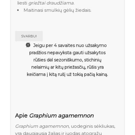
liesti
griežtai draudžiama
.
Maitinasi smulkių gėlių žiedais.
SVARBU!
Jeigu per 4 savaites nuo užsakymo
pradžios nepavyksta gauti užsakytos
rūšies dėl sezoniškumo, stichinių
nelaimių ar kitų priežasčių, rūšis yra
keičiama į kitą rušį už tokią pačią kainą.
Apie
Graphium agamemnon
Graphium agamemnon
, uodeginis sėkliukas,
yra daugiausia žalias ir juodas atogrąžų