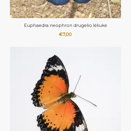
5.00
Euphaedra neophron drugelio lėliukė
€
7,00