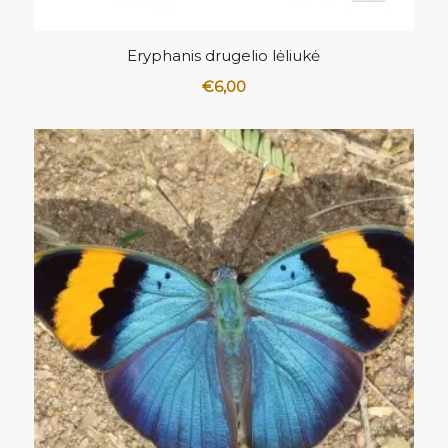
5.00
Eryphanis drugelio lėliukė
€
6,00