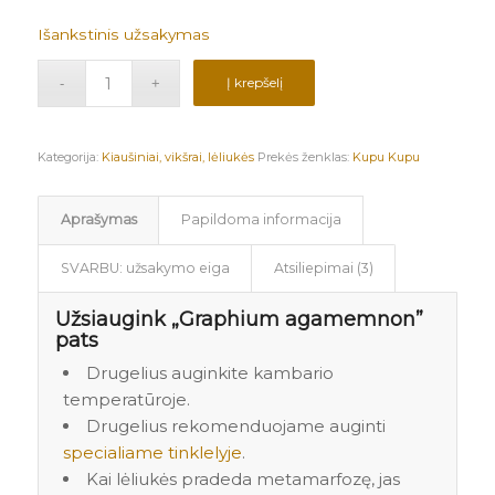
Išankstinis užsakymas
Į krepšelį
Kategorija:
Kiaušiniai, vikšrai, lėliukės
Prekės ženklas:
Kupu Kupu
Aprašymas
Papildoma informacija
SVARBU: užsakymo eiga
Atsiliepimai (3)
Užsiaugink „Graphium agamemnon”
pats
Drugelius auginkite kambario
temperatūroje.
Drugelius rekomenduojame auginti
specialiame tinklelyje
.
Kai lėliukės pradeda metamarfozę, jas