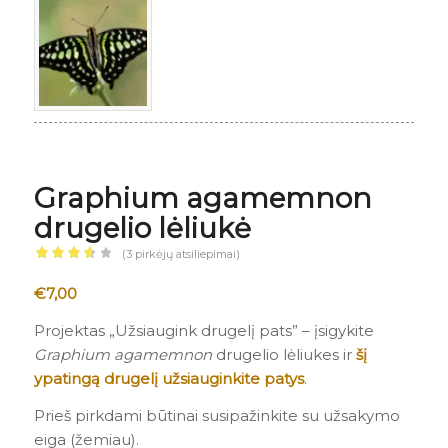
Graphium agamemnon
drugelio lėliukė
(
3
pirkėjų atsiliepimai)
Įvertinimas:
€
7,00
3.67
iš 5
(viso
Projektas „Užsiaugink drugelį pats” – įsigykite
įvertinimų:
Graphium agamemnon
drugelio lėliukes ir
šį
)
ypatingą drugelį užsiauginkite patys
.
3
Prieš pirkdami būtinai susipažinkite su užsakymo
eiga (žemiau).