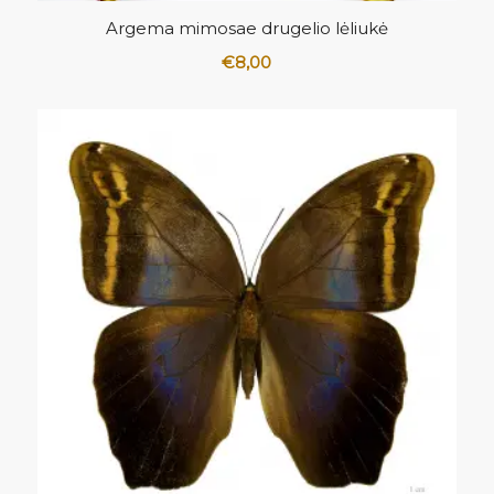
5.00
Argema mimosae drugelio lėliukė
€
8,00