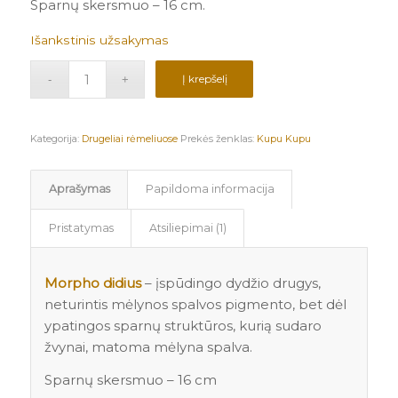
Sparnų skersmuo – 16 cm.
Išankstinis užsakymas
Į krepšelį
Kategorija:
Drugeliai rėmeliuose
Prekės ženklas:
Kupu Kupu
Aprašymas
Papildoma informacija
Pristatymas
Atsiliepimai (1)
Morpho didius
– įspūdingo dydžio drugys,
neturintis mėlynos spalvos pigmento, bet dėl
ypatingos sparnų struktūros, kurią sudaro
žvynai, matoma mėlyna spalva.
Sparnų skersmuo – 16 cm