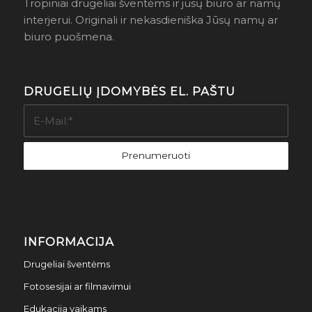
Tropiniai drugeliai šventėms ir jūsų biuro ar namų
interjerui. Originali ir nekasdieniška Jūsų namų ar
biuro puošmena.
DRUGELIŲ ĮDOMYBĖS EL. PAŠTU
INFORMACIJA
Drugeliai šventėms
Fotosesijai ar filmavimui
Edukacija vaikams