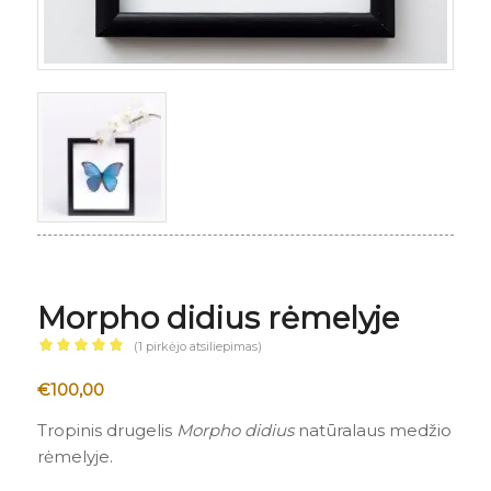
Morpho didius rėmelyje
(
1
pirkėjo atsiliepimas)
Įvertinimas:
€
100,00
5.00
iš 5
(viso
Tropinis drugelis
Morpho didius
natūralaus medžio
įvertinimų:
rėmelyje.
)
1