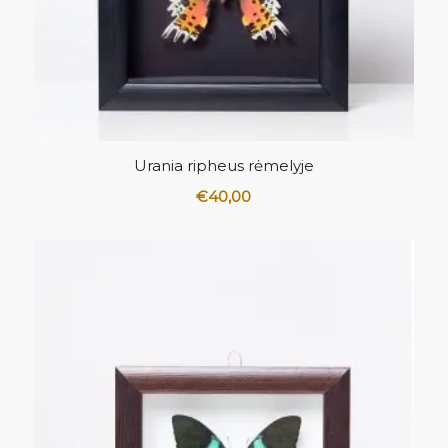
Urania ripheus rėmelyje
€
40,00