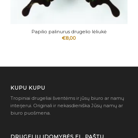
5.00
Papilio palinurus drugelio lėliukė
€
8,00
KUPU KUPU
Tropiniai drugeliai šventėms ir jūsų biuro ar namų
interjerui. Originali ir nekasdieniška Jūsų namų ar
biuro puošmena.
DRUGELIŲ ĮDOMYBĖS EL. PAŠTU