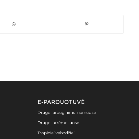
E-PARDUOTUVĖ
Drugeliai auginimui namuose
Drugeliai rėmeliuose
Tropiniai vabzdžiai